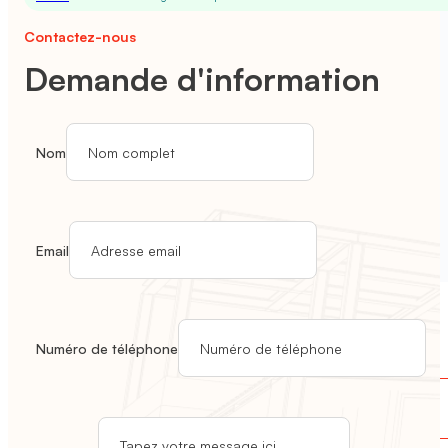
Rénovation tous corps d’état
Contactez-nous
Demande d'information
Nom
Email
Vos projets
Blog / Conseils
Le Groupe CTBG
Numéro de téléphone
Rappelle-moi