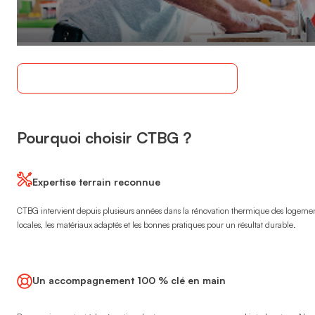
Je fais une simulation de mes aides
Nos équipes certifiés RGE interviennent selon un planning défini 
vigueur. Chaque chantier est suivi pour garantir la qualité d'exéc
Pourquoi choisir CTBG ?
3 - Réalisation des travaux certifiés RGE
Expertise terrain reconnue
CTBG intervient depuis plusieurs années dans la rénovation thermique des logement
locales, les matériaux adaptés et les bonnes pratiques pour un résultat durable.
Un accompagnement 100 % clé en main