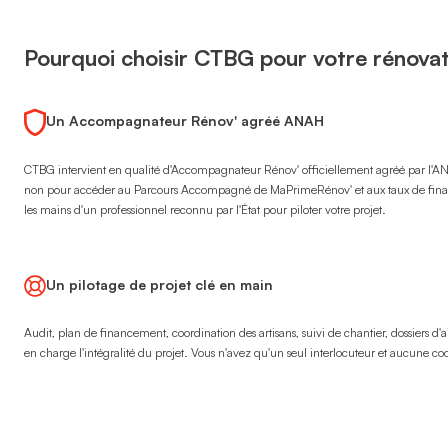
planification des interventions dans le bon ordre technique, 
et contrôle de la conformité avec les exigences du disposit
Pourquoi choisir CTBG pour votre rénova
suivez l'avancement, nous gérons l'exécution.
3 — Coordination et réalisation des travaux par des a
Un Accompagnateur Rénov' agréé ANAH
CTBG intervient en qualité d'Accompagnateur Rénov' officiellement agréé par l'ANA
non pour accéder au Parcours Accompagné de MaPrimeRénov' et aux taux de financ
les mains d'un professionnel reconnu par l'État pour piloter votre projet.
Un pilotage de projet clé en main
Audit, plan de financement, coordination des artisans, suivi de chantier, dossiers d
en charge l'intégralité du projet. Vous n'avez qu'un seul interlocuteur et aucune coo